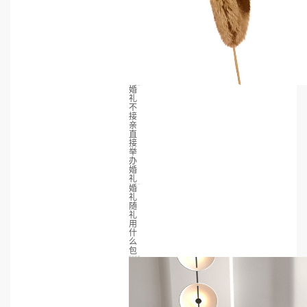
婚
礼
不
接
亲
直
接
举
办
婚
礼
婚
礼
随
礼
用
什
么
包