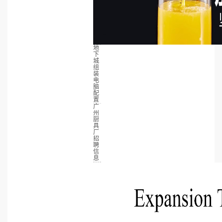
地
下
城
组
装
电
脑
配
置
广
州
厨
具
厂
招
聘
信
息