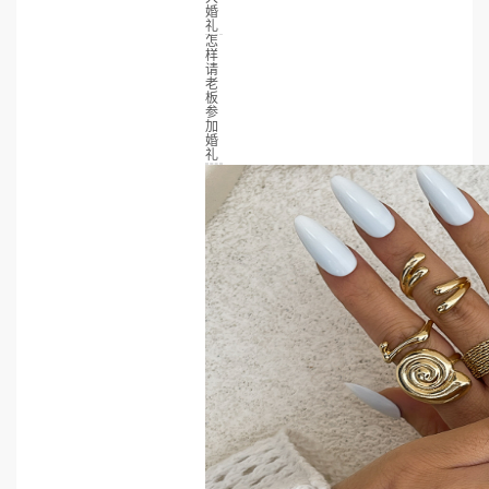
婚
礼
怎
样
请
老
板
参
加
婚
礼