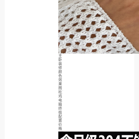
主
卧
装
修
颜
色
效
果
图
吃
鸡
电
脑
终
极
配
置
价
格