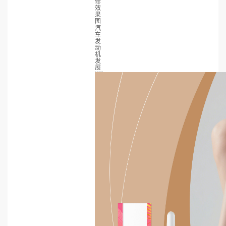
修
效
果
图
汽
车
发
动
机
发
展