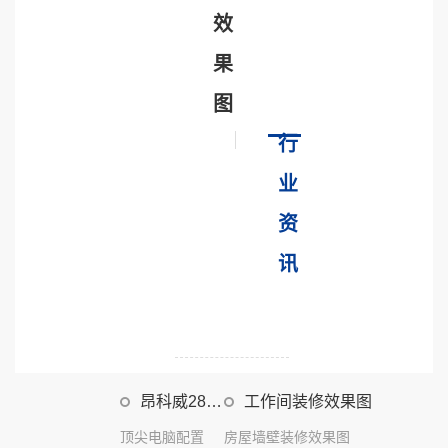
效
果
图
行
业
资
讯
昂科威28t
工作间装修效果图
发动机
顶尖电脑配置
房屋墙壁装修效果图