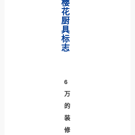
樱
花
厨
具
标
志
6
万
的
装
修