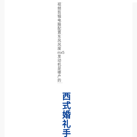
视
频
剪
辑
电
脑
配
置
东
风
风
度
mx5
发
动
机
是
哪
产
的
西
式
婚
礼
手