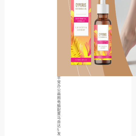
平
常
办
公
画
图
电
脑
配
置
马
自
达
5
发