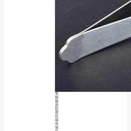
电
脑
最
高
配
置
机
箱
有
哪