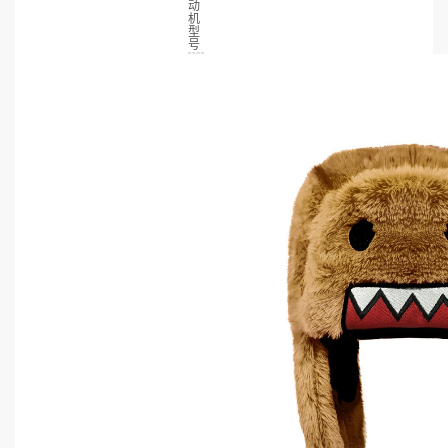
动
机
型
号