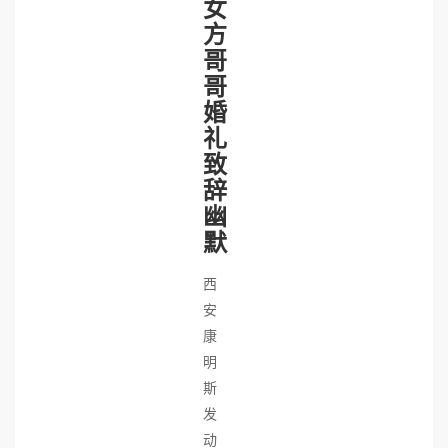
女
方
哥
哥
婚
礼
致
辞
幽
默
西
安
康
明
斯
发
动