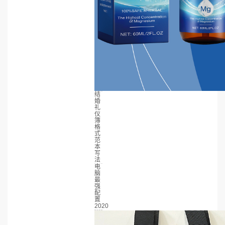
结
婚
礼
仪
簿
格
式
范
本
写
法
电
脑
最
强
配
置
2020