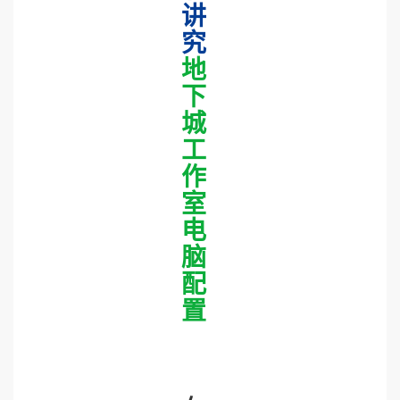
讲
究
地
下
城
工
作
室
电
脑
配
置