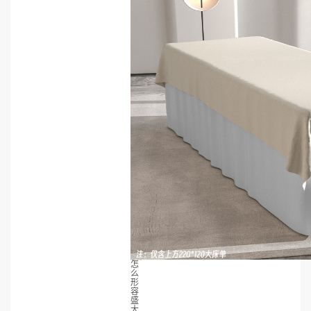
怎
么
形
容
盛
大