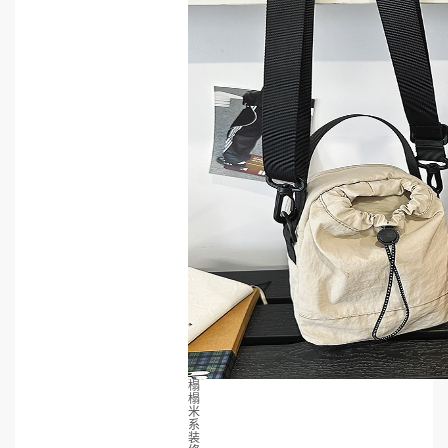
榻
榻
米
系
装