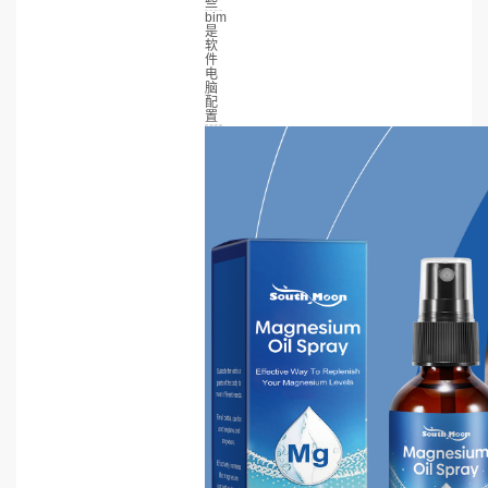
些
bim
是
软
件
电
脑
配
置